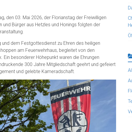
D
 den 03. Mai 2026, der Florianstag der Freiwilligen
C
n und Bürger aus Hetzles und Honings folgten der
H
ranstaltung.
Öf
g und dem Festgottesdienst zu Ehren des heiligen
schoppen am Feuerwehrhaus, begleitet von den
k. Ein besonderer Höhepunkt waren die Ehrungen
indruckende 300 Jahre Mitgliedschaft geehrt und gefeiert
A
agement und gelebte Kameradschaft.
A
F
T
V