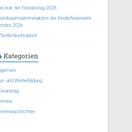
as war der Florianstag 2026
hristbaumsammelaktion der Kinderfeuerwehr
etzles 2026
fentlichkeitsarbeit
Kategorien
llgemein
us- und Weiterbildung
lorianstag
ermine
ereinsnachrichten